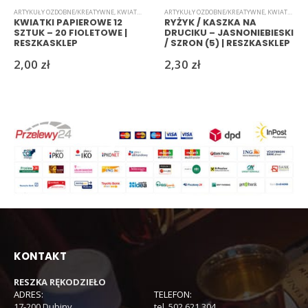
ARTYKUŁY OZDOBNE/KREATYWNE
,
KWIATKI
,
PAPIEROWE
ARTYKUŁY OZDOBNE/KREATYWNE
,
KWIATKI
,
RYŻ
KWIATKI PAPIEROWE 12
RYŻYK / KASZKA NA
SZTUK – 20 FIOLETOWE |
DRUCIKU – JASNONIEBIESKI
RESZKASKLEP
/ SZRON (5) | RESZKASKLEP
2,00
zł
2,30
zł
KONTAKT
RESZKA RĘKODZIEŁO
ADRES:
TELEFON:
17-200 Dubiny
tel. 502 621 304