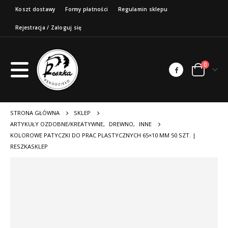
Koszt dostawy
Formy płatności
Regulamin sklepu
Rejestracja / Zaloguj się
0
STRONA GŁÓWNA
SKLEP
ARTYKUŁY OZDOBNE/KREATYWNE
,
DREWNO
,
INNE
KOLOROWE PATYCZKI DO PRAC PLASTYCZNYCH 65×10 MM 50 SZT. |
RESZKASKLEP