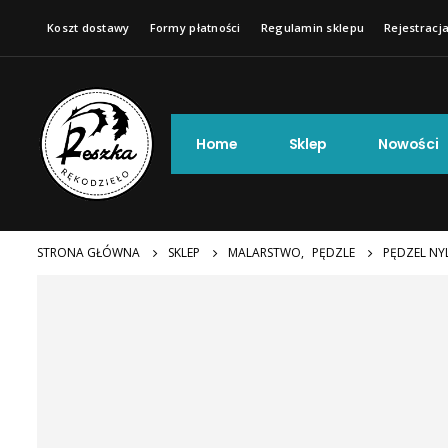
Koszt dostawy
Formy płatności
Regulamin sklepu
Rejestracja
Home
Sklep
Nowości
STRONA GŁÓWNA
SKLEP
MALARSTWO
,
PĘDZLE
PĘDZEL NY