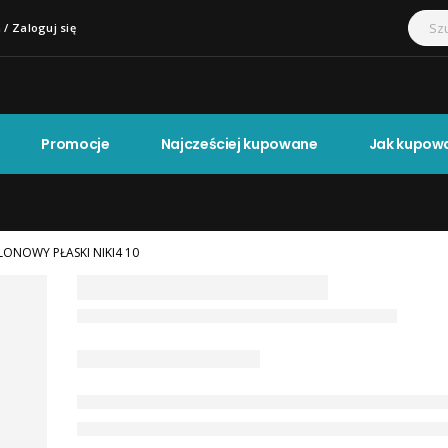
 / Zaloguj się
Promocje
Najcześciej kupowane
Jak kupow
LONOWY PŁASKI NIKI4 10