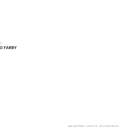
WO
O FARBY
MALARSTWO
,
PĘDZLE
,
RESZKASKLEP