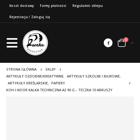
Koszt dostawy
Formy płatności
Regulamin sklepu
Rejestracja / Zaloguj się
0
STRONA GŁÓWNA
SKLEP
ARTYKUŁY OZDOBNE/KREATYWNE
,
ARTYKUŁY SZKOLNE I BIUROWE
,
ARTYKUŁY KREŚLARSKIE
,
PAPIERY
KOH-I-NOOR KALKA TECHNICZNA A3 90 G – TECZKA 10 ARKUSZY