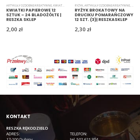
ARTYKUŁY OZDOBNE/KREATYWNE
,
KWIATKI
,
PAPIEROWE
RYŻYK
,
ARTYKUŁY OZDOBNE/KREATYWNE
,
KWIAT
KWIATKI PAPIEROWE 12
RYŻYK BROKATOWY NA
SZTUK – 24 BLADOŻÓŁTE |
DRUCIKU POMARAŃCZOWY
RESZKA SKLEP
12 SZT. (3)| RESZKASKLEP
2,00
zł
2,30
zł
KONTAKT
RESZKA RĘKODZIEŁO
ADRES:
TELEFON:
17-200 Dubiny
tel. 502 621 304