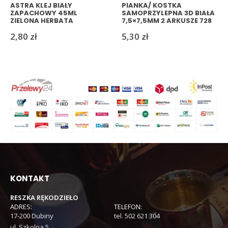
ASTRA KLEJ BIAŁY
PIANKA/ KOSTKA
ZAPACHOWY 45ML
SAMOPRZYLEPNA 3D BIAŁA
ZIELONA HERBATA
7,5×7,5MM 2 ARKUSZE 728
SZTUK TITANUM
2,80
zł
5,30
zł
KONTAKT
RESZKA RĘKODZIEŁO
ADRES:
TELEFON:
17-200 Dubiny
tel. 502 621 304
ul. Szkolna 5