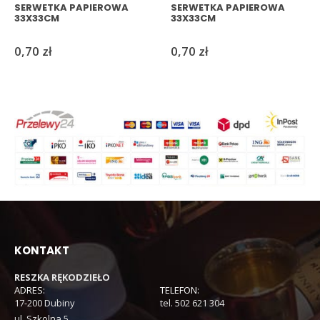
SERWETKA PAPIEROWA
SERWETKA PAPIEROWA
33X33CM
33X33CM
0,70
zł
0,70
zł
KONTAKT
RESZKA RĘKODZIEŁO
ADRES:
TELEFON:
17-200 Dubiny
tel. 502 621 304
ul. Szkolna 5