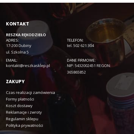
KONTAKT
RESZKA RĘKODZIEŁO
ADRES:
TELEFON:
17-200 Dubiny
tel. 502 621 304
ul. Szkolna 5
EMAIL:
DANE FIRMOWE:
kontakt@reszkasklep.pl
NIP: 5432002451 REGON:
365865852
ZAKUPY
Czas realizacji zamówienia
Formy płatności
Koszt dostawy
Reklamacje i zwroty
Regulamin sklepu
Polityka prywatności