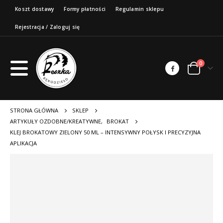
Koszt dostawy
Formy płatności
Regulamin sklepu
Rejestracja / Zaloguj się
0
STRONA GŁÓWNA
SKLEP
ARTYKUŁY OZDOBNE/KREATYWNE
,
BROKAT
KLEJ BROKATOWY ZIELONY 50 ML – INTENSYWNY POŁYSK I PRECYZYJNA
APLIKACJA