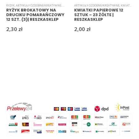
RYŻYK
,
ARTYKUŁY OZDOBNE/KREATYWNE
,
KWIATKI
ARTYKUŁY OZDOBNE/KREATYWNE
,
KWIATKI
,
PAP
RYŻYK BROKATOWY NA
KWIATKI PAPIEROWE 12
DRUCIKU POMARAŃCZOWY
SZTUK – 23 ŻÓŁTE |
12 SZT. (3)| RESZKASKLEP
RESZKASKLEP
2,30
zł
2,00
zł