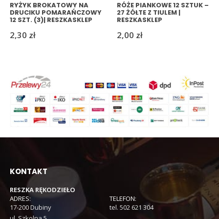
RYŻYK BROKATOWY NA
RÓŻE PIANKOWE 12 SZTUK –
DRUCIKU POMARAŃCZOWY
27 ŻÓŁTE Z TIULEM |
12 SZT. (3)| RESZKASKLEP
RESZKASKLEP
2,30
zł
2,00
zł
KONTAKT
RESZKA RĘKODZIEŁO
ADRES:
TELEFON:
17-200 Dubiny
tel. 502 621 304
ul. Szkolna 5