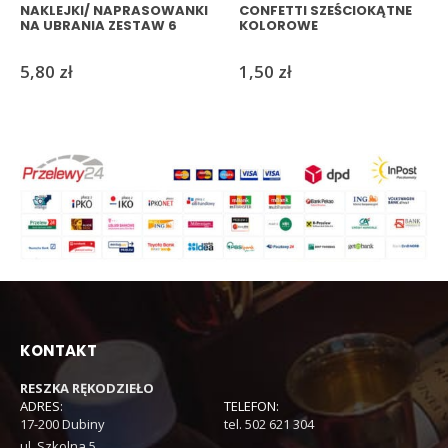
NAKLEJKI/ NAPRASOWANKI
CONFETTI SZEŚCIOKĄTNE
NA UBRANIA ZESTAW 6
KOLOROWE
5,80
zł
1,50
zł
KONTAKT
RESZKA RĘKODZIEŁO
ADRES:
TELEFON:
17-200 Dubiny
tel. 502 621 304
ul. Szkolna 5