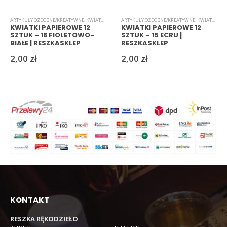
ARTYKUŁY OZDOBNE/KREATYWNE
,
KWIATKI
,
PAPIEROWE
ARTYKUŁY OZDOBNE/KREATYWNE
,
KWIATKI
,
PAP
KWIATKI PAPIEROWE 12
KWIATKI PAPIEROWE 12
SZTUK – 18 FIOLETOWO-
SZTUK – 15 ECRU |
BIAŁE | RESZKASKLEP
RESZKASKLEP
2,00
zł
2,00
zł
KONTAKT
RESZKA RĘKODZIEŁO