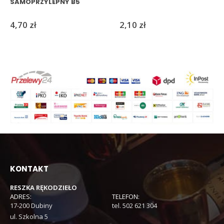
SAMOPRZYLEPNY B5
4,70
zł
2,10
zł
KONTAKT
RESZKA RĘKODZIEŁO
ADRES:
TELEFON:
17-200 Dubiny
tel. 502 621 304
ul. Szkolna 5