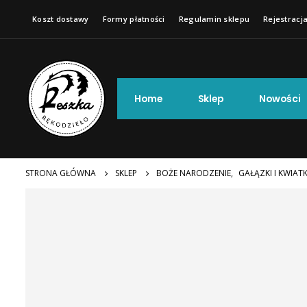
Koszt dostawy
Formy płatności
Regulamin sklepu
Rejestracja
Home
Sklep
Nowości
STRONA GŁÓWNA
SKLEP
BOŻE NARODZENIE
,
GAŁĄZKI I KWIATK