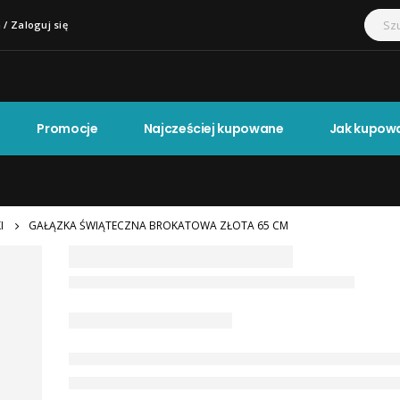
 / Zaloguj się
Promocje
Najcześciej kupowane
Jak kupow
I
GAŁĄZKA ŚWIĄTECZNA BROKATOWA ZŁOTA 65 CM