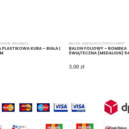
ROIKÓW
,
WIELKANOC
BALONY
,
ŚWIĘTA/UROCZYSTOŚCI/PARTY
PLASTIKOWA KURA – BIAŁA |
BALON FOLIOWY – BOMBKA
CM
ŚWIĄTECZNA (MEDALION) 5
3,00
zł