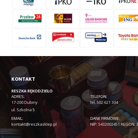
KONTAKT
RESZKA RĘKODZIEŁO
ADRES:
TELEFON:
17-200 Dubiny
tel. 502 621 304
ul. Szkolna 5
EMAIL:
DANE FIRMOWE:
kontakt@reszkasklep.pl
NIP: 5432002451 REGON: 