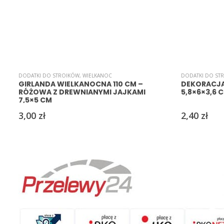
DODATKI DO STROIKÓW
,
WIELKANOC
DODATKI DO ST
GIRLANDA WIELKANOCNA 110 CM –
DEKORACJA 
RÓŻOWA Z DREWNIANYMI JAJKAMI
5,8×6×3,6 
7,5×5 CM
3,00
zł
2,40
zł