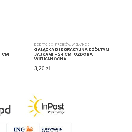
DODATKI DO STROIKÓW
,
WIELKANOC
B
GAŁĄZKA DEKORACYJNA Z ŻÓŁTYMI
4 CM
JAJKAMI – 24 CM, OZDOBA
WIELKANOCNA
3,20
zł