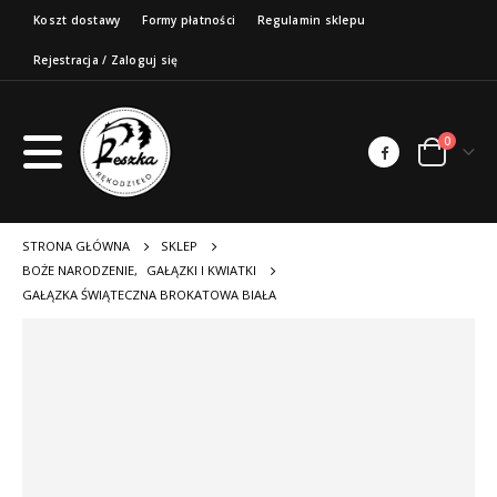
Koszt dostawy
Formy płatności
Regulamin sklepu
Rejestracja / Zaloguj się
0
STRONA GŁÓWNA
SKLEP
BOŻE NARODZENIE
,
GAŁĄZKI I KWIATKI
GAŁĄZKA ŚWIĄTECZNA BROKATOWA BIAŁA