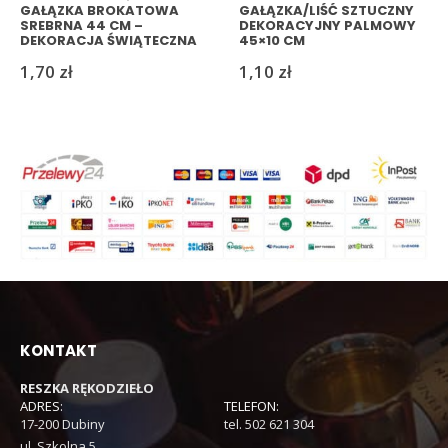
GAŁĄZKA BROKATOWA
GAŁĄZKA/LIŚĆ SZTUCZNY
SREBRNA 44 CM –
DEKORACYJNY PALMOWY
DEKORACJA ŚWIĄTECZNA
45×10 CM
1,70
zł
1,10
zł
KONTAKT
RESZKA RĘKODZIEŁO
ADRES:
TELEFON:
17-200 Dubiny
tel. 502 621 304
ul. Szkolna 5