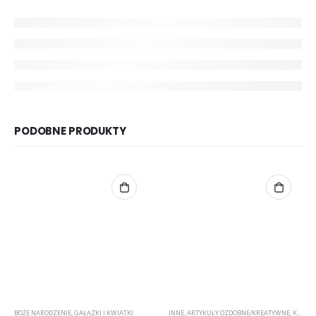
PODOBNE PRODUKTY
BOŻE NARODZENIE
,
GAŁĄZKI I KWIATKI
INNE
,
ARTYKUŁY OZDOBNE/KREATYWNE
,
KWIATKI