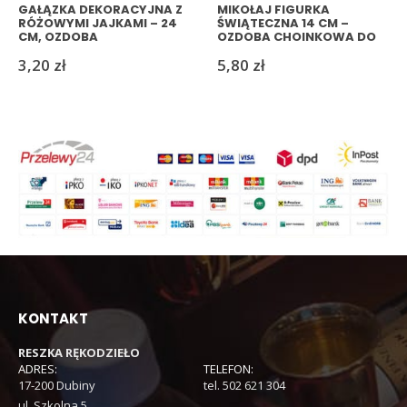
GAŁĄZKA DEKORACYJNA Z
MIKOŁAJ FIGURKA
RÓŻOWYMI JAJKAMI – 24
ŚWIĄTECZNA 14 CM –
CM, OZDOBA
OZDOBA CHOINKOWA DO
WIELKANOCNA
POWIESZENIA LUB
3,20
zł
5,80
zł
POSTAWIENIA
KONTAKT
RESZKA RĘKODZIEŁO
ADRES:
TELEFON:
17-200 Dubiny
tel. 502 621 304
ul. Szkolna 5