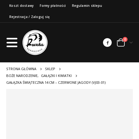
Koszt dostawy
Formy płatności
Regulamin sklepu
Rejestracja / Zaloguj się
0
STRONA GŁÓWNA
SKLEP
BOŻE NARODZENIE
,
GAŁĄZKI I KWIATKI
GAŁĄZKA ŚWIĄTECZNA 14 CM – CZERWONE JAGODY (VJ03-01)