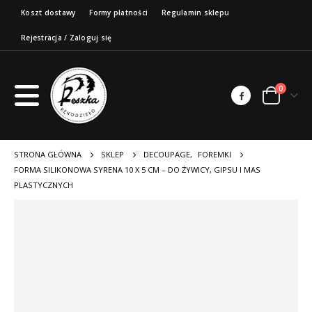
Koszt dostawy
Formy płatności
Regulamin sklepu
Rejestracja / Zaloguj się
0
STRONA GŁÓWNA
SKLEP
DECOUPAGE
,
FOREMKI
FORMA SILIKONOWA SYRENA 10 X 5 CM – DO ŻYWICY, GIPSU I MAS
PLASTYCZNYCH