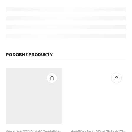
PODOBNE PRODUKTY
DECOUPAGE
,
KWIATY
,
POJEDYNCZE
,
SERWETKI
,
ZWIERZĘTA/NATURA
DECOUPAGE
,
KWIATY
,
POJEDYNCZE
,
SERWETKI