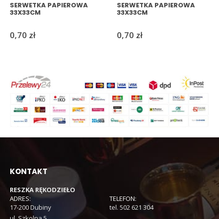
SERWETKA PAPIEROWA
SERWETKA PAPIEROWA
33X33CM
33X33CM
0,70
zł
0,70
zł
KONTAKT
RESZKA RĘKODZIEŁO
ADRES:
TELEFON:
17-200 Dubiny
tel. 502 621 304
ul. Szkolna 5