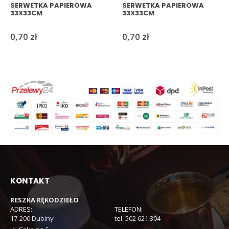
SERWETKA PAPIEROWA
SERWETKA PAPIEROWA
33X33CM
33X33CM
0,70
zł
0,70
zł
KONTAKT
RESZKA RĘKODZIEŁO
ADRES:
TELEFON:
17-200 Dubiny
tel. 502 621 304