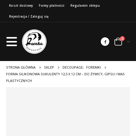
Koszt dostawy
Formy płatności
Regulamin sklepu
Rejestracja / Zaloguj się
0
STRONA GŁÓWNA
SKLEP
DECOUPAGE
,
FOREMKI
FORMA SILIKONOWA SUKULENTY 12,5 X 12 CM – DO ŻYWICY, GIPSU I MAS
PLASTYCZNYCH