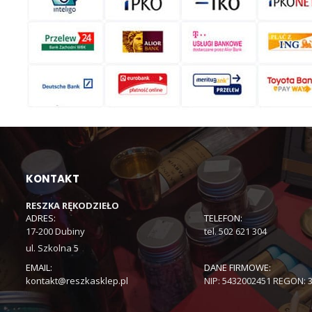
KONTAKT
RESZKA RĘKODZIEŁO
ADRES:
TELEFON:
17-200 Dubiny
tel. 502 621 304
ul. Szkolna 5
EMAIL:
DANE FIRMOWE:
kontakt@reszkasklep.pl
NIP: 5432002451 REGON: 