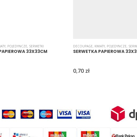
IATY
,
POJEDYNCZE
,
SERWETKI
DECOUPAGE
,
KWIATY
,
POJEDYNCZE
,
SERW
PAPIEROWA 33X33CM
SERWETKA PAPIEROWA 33X
0,70
zł