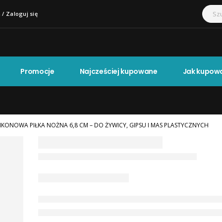
 / Zaloguj się
Promocje
Najcześciej kupowane
Jak kupow
IKONOWA PIŁKA NOŻNA 6,8 CM – DO ŻYWICY, GIPSU I MAS PLASTYCZNYCH