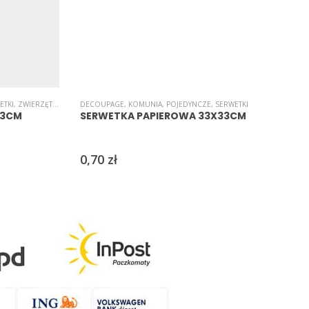
ETKI
,
ZWIERZĘTA/NATURA
DECOUPAGE
,
KOMUNIA
,
POJEDYNCZE
,
SERWETKI
K
33CM
SERWETKA PAPIEROWA 33X33CM
0,70
zł