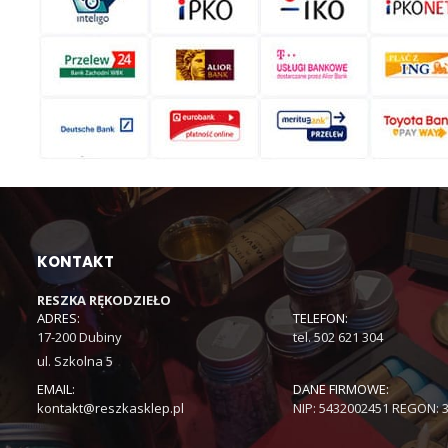
KONTAKT
RESZKA RĘKODZIEŁO
ADRES:
TELEFON:
17-200 Dubiny
tel. 502 621 304
ul. Szkolna 5
EMAIL:
DANE FIRMOWE:
kontakt@reszkasklep.pl
NIP: 5432002451 REGON: 