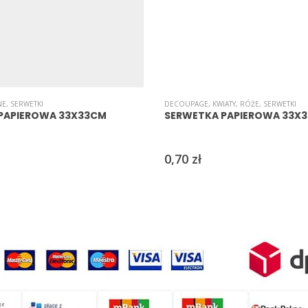
NE
,
SERWETKI
DECOUPAGE
,
KWIATY
,
RÓŻE
,
SERWETKI
PAPIEROWA 33X33CM
SERWETKA PAPIEROWA 33X
0,70
zł