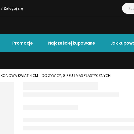
 / Zaloguj się
Promocje
Najcześciej kupowane
Jak kupow
IKONOWA KWIAT 4 CM – DO ŻYWICY, GIPSU I MAS PLASTYCZNYCH