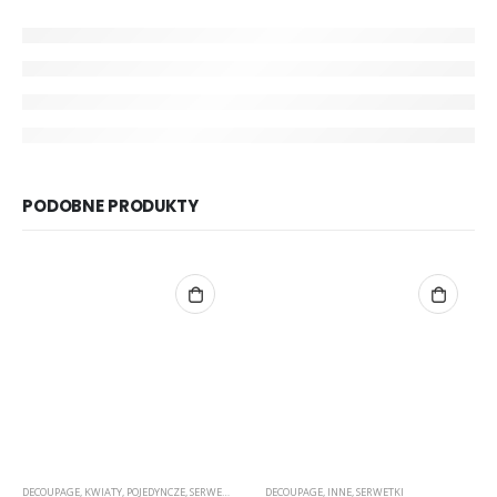
PODOBNE PRODUKTY
DECOUPAGE
,
KWIATY
,
POJEDYNCZE
,
SERWETKI
,
ZWIERZĘTA/NATURA
DECOUPAGE
,
INNE
,
SERWETKI