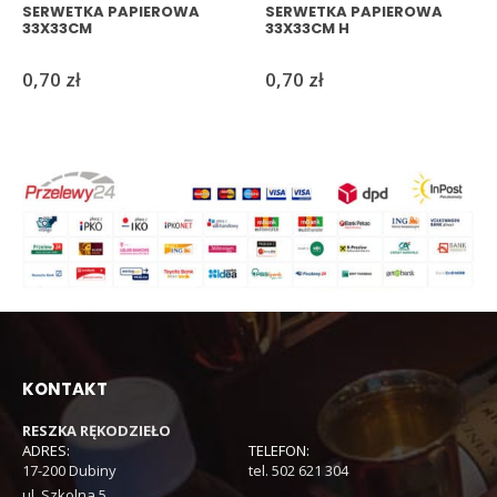
SERWETKA PAPIEROWA
SERWETKA PAPIEROWA
33X33CM
33X33CM H
0,70
zł
0,70
zł
KONTAKT
RESZKA RĘKODZIEŁO
ADRES:
TELEFON:
17-200 Dubiny
tel. 502 621 304
ul. Szkolna 5