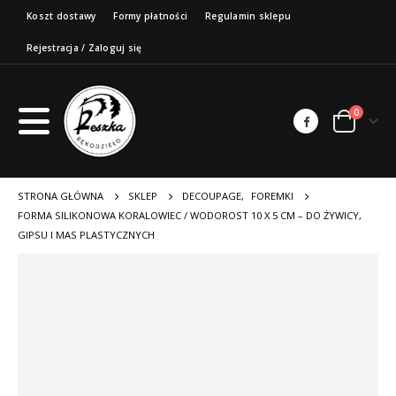
Koszt dostawy
Formy płatności
Regulamin sklepu
Rejestracja / Zaloguj się
0
STRONA GŁÓWNA
SKLEP
DECOUPAGE
,
FOREMKI
FORMA SILIKONOWA KORALOWIEC / WODOROST 10 X 5 CM – DO ŻYWICY,
GIPSU I MAS PLASTYCZNYCH