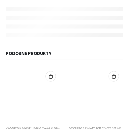
PODOBNE PRODUKTY
DECOUPAGE
,
KWIATY
,
POJEDYNCZE
,
SERWETKI
DECOUPAGE
,
KWIATY
,
POJEDYNCZE
,
SERWETKI