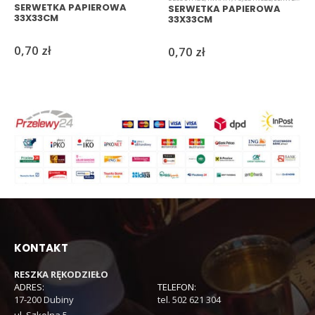
SERWETKA PAPIEROWA
SERWETKA PAPIEROWA
33X33CM
33X33CM
0,70
zł
0,70
zł
KONTAKT
RESZKA RĘKODZIEŁO
ADRES:
TELEFON:
17-200 Dubiny
tel. 502 621 304
ul. Szkolna 5