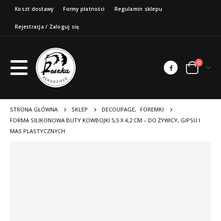
Koszt dostawy
Formy płatności
Regulamin sklepu
Rejestracja / Zaloguj się
0
STRONA GŁÓWNA
SKLEP
DECOUPAGE
,
FOREMKI
FORMA SILIKONOWA BUTY KOWBOJKI 5,5 X 4,2 CM – DO ŻYWICY, GIPSU I
MAS PLASTYCZNYCH