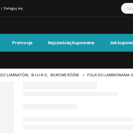
 / Zaloguj się
Promocje
Najcześciej kupowane
Jak kupow
E DO LAMINATÓW
,
B-I-U-R-O
,
BIUROWE RÓŻNE
FOLIA DO LAMINOWANIA G