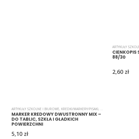
ARTYKUŁY SZKOL
CIENKOPIS 
88/30
2,60
zł
ARTYKUŁY SZKOLNE I BIUROWE
,
KREDKI/MARKERY/PISAKI
,
MARKERY KREDOWE
MARKER KREDOWY DWUSTRONNY MIX –
DO TABLIC, SZKŁA I GŁADKICH
POWIERZCHNI
5,10
zł