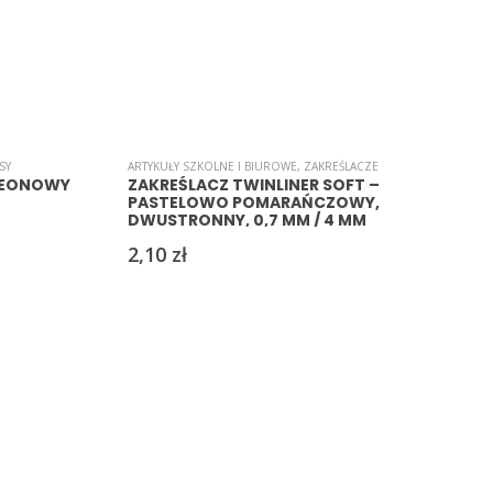
A
SY
ARTYKUŁY SZKOLNE I BIUROWE
,
ZAKREŚLACZE
 NEONOWY
ZAKREŚLACZ TWINLINER SOFT –
PASTELOWO POMARAŃCZOWY,
DWUSTRONNY, 0,7 MM / 4 MM
2,10
zł