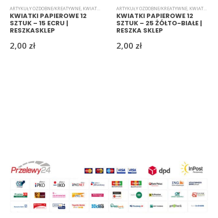
ARTYKUŁY OZDOBNE/KREATYWNE
,
KWIATKI
,
PAPIEROWE
ARTYKUŁY OZDOBNE/KREATYWNE
,
KWIATKI
,
PAP
KWIATKI PAPIEROWE 12
KWIATKI PAPIEROWE 12
SZTUK – 15 ECRU |
SZTUK – 25 ŻÓŁTO-BIAŁE |
RESZKASKLEP
RESZKA SKLEP
2,00
zł
2,00
zł