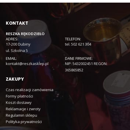
KONTAKT
RESZKA RĘKODZIEŁO
ADRES:
TELEFON:
17-200 Dubiny
tel. 502 621 304
ul. Szkolna 5
EMAIL:
DANE FIRMOWE:
kontakt@reszkasklep.pl
NIP: 5432002451 REGON:
365865852
ZAKUPY
Czas realizacji zamówienia
Formy płatności
Koszt dostawy
Reklamacje i zwroty
Regulamin sklepu
Polityka prywatności