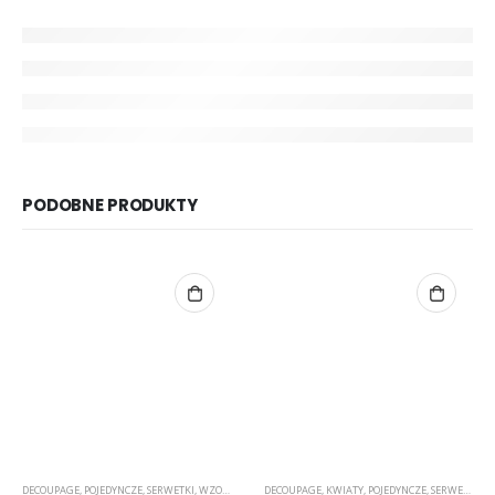
PODOBNE PRODUKTY
DECOUPAGE
,
POJEDYNCZE
,
SERWETKI
,
WZORY ŁOWICKIE
DECOUPAGE
,
KWIATY
,
POJEDYNCZE
,
SERWETKI