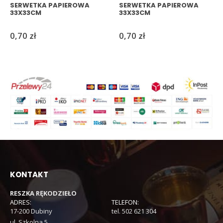
SERWETKA PAPIEROWA
SERWETKA PAPIEROWA
33X33CM
33X33CM
0,70
zł
0,70
zł
KONTAKT
RESZKA RĘKODZIEŁO
ADRES:
TELEFON:
17-200 Dubiny
tel. 502 621 304
ul. Szkolna 5