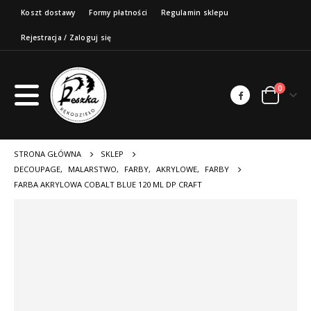
Koszt dostawy
Formy płatności
Regulamin sklepu
Rejestracja / Zaloguj się
0
STRONA GŁÓWNA
SKLEP
DECOUPAGE
,
MALARSTWO
,
FARBY
,
AKRYLOWE
,
FARBY
FARBA AKRYLOWA COBALT BLUE 120 ML DP CRAFT