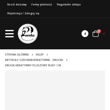
Koszt dostawy
Formy płatności
Regulamin sklepu
Rejestracja / Zaloguj się
0
STRONA GŁÓWNA
SKLEP
ARTYKUŁY OZDOBNE/KREATYWNE
,
DRUCIKI
DRUCIK KREATYWNY PLUSZOWY RUDY 1 M