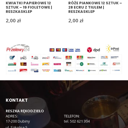
KWIATKI PAPIEROWE 12
RÓŻE PIANKOWE 12 SZTUK –
SZTUK – 19 FIOLETOWE |
28 ECRU Z TIULEM |
RESZKASKLEP
RESZKASKLEP
2,00
zł
2,00
zł
KONTAKT
RESZKA RĘKODZIEŁO
ADRES:
TELEFON:
17-200 Dubiny
tel. 502 621 304
ul. Szkolna 5