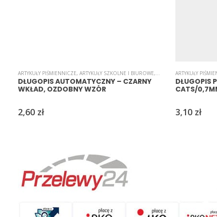
ARTYKUŁY PIŚMIENNICZE
,
ARTYKUŁY SZKOLNE I BIUROWE
,
B-I-U-R-O
ARTYKUŁY PIŚMI
,
DŁUGOPISY
,
D
DŁUGOPIS AUTOMATYCZNY – CZARNY
DŁUGOPIS 
WKŁAD, OZDOBNY WZÓR
CATS/0,7
2,60
zł
3,10
zł