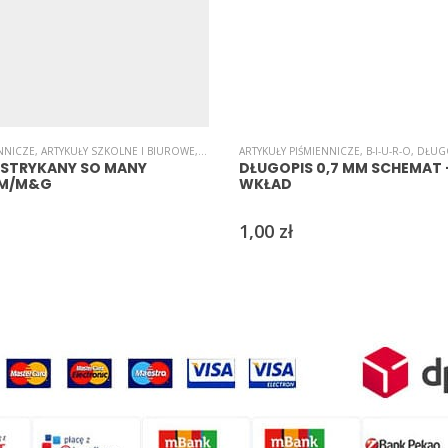
ENNICZE
ŁUGOPISY
,
ARTYKUŁY SZKOLNE I BIUROWE
,
B-I-U-R-O
ARTYKUŁY PIŚMIENNICZE
,
DŁUGOPISY
,
DŁUGOPISY
,
B-I-U-R-O
,
DŁUG
PSTRYKANY SO MANY
DŁUGOPIS 0,7 MM SCHEMAT –
MM/M&G
WKŁAD
1,00
zł