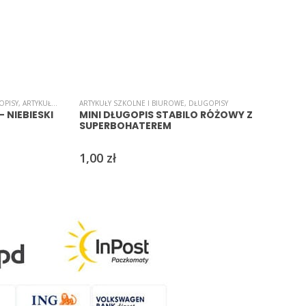
OPISY
,
ARTYKUŁY SZKOLNE I BIUROWE
ARTYKUŁY SZKOLNE I BIUROWE
,
DŁUGOPISY
,
DŁUGOPISY
A
 NIEBIESKI
MINI DŁUGOPIS STABILO RÓŻOWY Z
SUPERBOHATEREM
1,00
zł