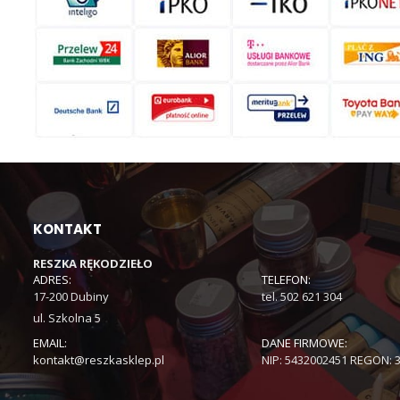
KONTAKT
RESZKA RĘKODZIEŁO
ADRES:
TELEFON:
17-200 Dubiny
tel. 502 621 304
ul. Szkolna 5
EMAIL:
DANE FIRMOWE:
kontakt@reszkasklep.pl
NIP: 5432002451 REGON: 