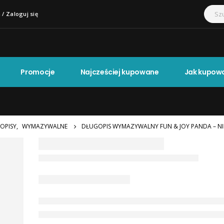
 / Zaloguj się
Promocje
Najcześciej kupowane
Jak kupow
OPISY
,
WYMAZYWALNE
DŁUGOPIS WYMAZYWALNY FUN & JOY PANDA – NIE