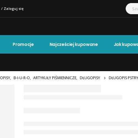
 / Zaloguj się
Promocje
Najcześciej kupowane
Jak kupow
OPISY
,
B-I-U-R-O
,
ARTYKUŁY PIŚMIENNICZE
,
DŁUGOPISY
DŁUGOPIS PSTR