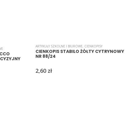
ARTYKUŁY SZKOLNE I BIUROWE
,
CIENKOPISY
A
WE
CIENKOPIS STABILO ŻÓŁTY CYTRYNOWY
ECCO
NR 88/24
ECYZYJNY
2,60
zł