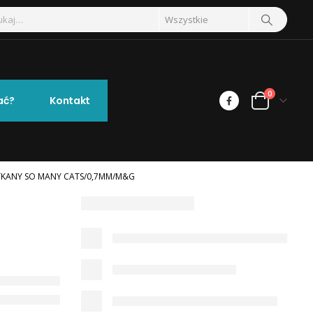
0
ać?
Kontakt
YKANY SO MANY CATS/0,7MM/M&G