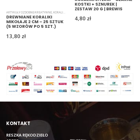
KOSTKI + SZNUREK |
ZESTAW 20 G | BREWIS
ARTYKUŁY OZDOBNE/KREATYWNE
,
KORALIKI
DREWNIANE KORALIKI
4,80
zł
MIKOŁAJE 2 CM – 25 SZTUK
(5 WZORÓW PO 5 SZT.)
13,80
zł
KONTAKT
RESZKA RĘKODZIEŁO