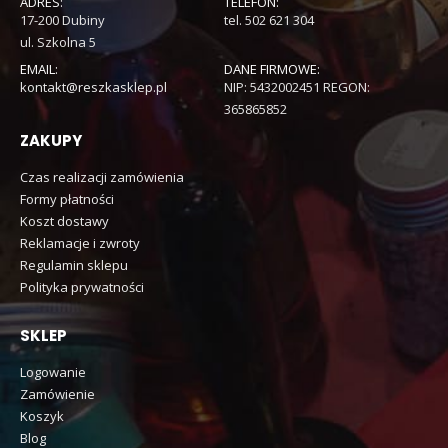
ADRES:
TELEFON:
17-200 Dubiny
tel. 502 621 304
ul. Szkolna 5
EMAIL:
DANE FIRMOWE:
kontakt@reszkasklep.pl
NIP: 5432002451 REGON:
365865852
ZAKUPY
Czas realizacji zamówienia
Formy płatności
Koszt dostawy
Reklamacje i zwroty
Regulamin sklepu
Polityka prywatności
SKLEP
Logowanie
Zamówienie
Koszyk
Blog