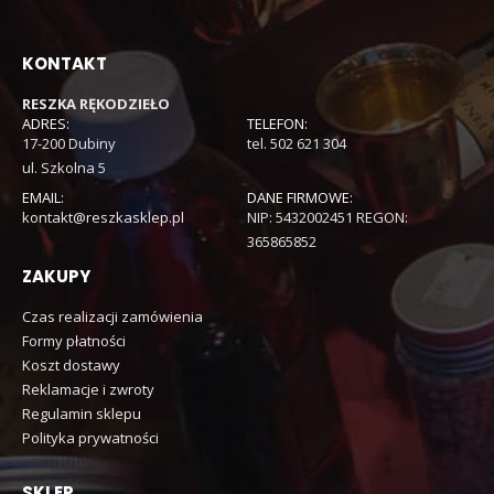
KONTAKT
RESZKA RĘKODZIEŁO
ADRES:
TELEFON:
17-200 Dubiny
tel. 502 621 304
ul. Szkolna 5
EMAIL:
DANE FIRMOWE:
kontakt@reszkasklep.pl
NIP: 5432002451 REGON:
365865852
ZAKUPY
Czas realizacji zamówienia
Formy płatności
Koszt dostawy
Reklamacje i zwroty
Regulamin sklepu
Polityka prywatności
SKLEP