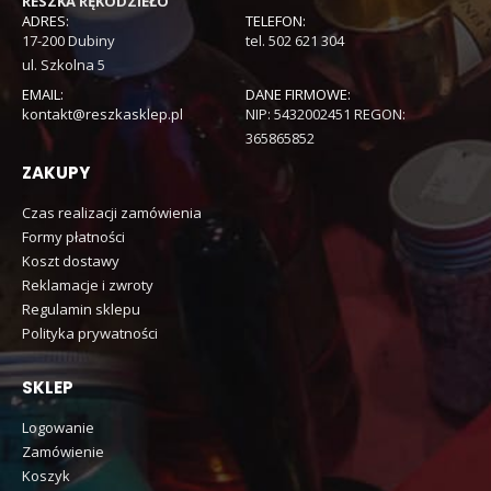
RESZKA RĘKODZIEŁO
ADRES:
TELEFON:
17-200 Dubiny
tel. 502 621 304
ul. Szkolna 5
EMAIL:
DANE FIRMOWE:
kontakt@reszkasklep.pl
NIP: 5432002451 REGON:
365865852
ZAKUPY
Czas realizacji zamówienia
Formy płatności
Koszt dostawy
Reklamacje i zwroty
Regulamin sklepu
Polityka prywatności
SKLEP
Logowanie
Zamówienie
Koszyk