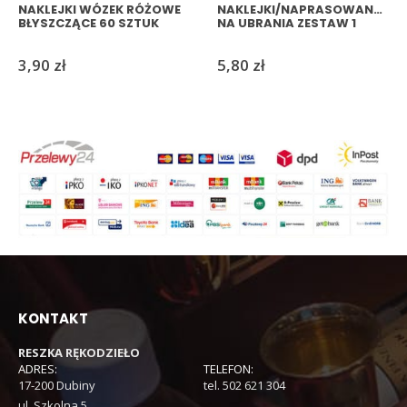
NAKLEJKI WÓZEK RÓŻOWE
NAKLEJKI/NAPRASOWANKA
BŁYSZCZĄCE 60 SZTUK
NA UBRANIA ZESTAW 1
3,90
zł
5,80
zł
KONTAKT
RESZKA RĘKODZIEŁO
ADRES:
TELEFON:
17-200 Dubiny
tel. 502 621 304
ul. Szkolna 5