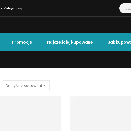
 / Zaloguj się
Promocje
Najcześciej kupowane
Jak kupow