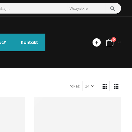
0
ać?
Kontakt
Pokaż: