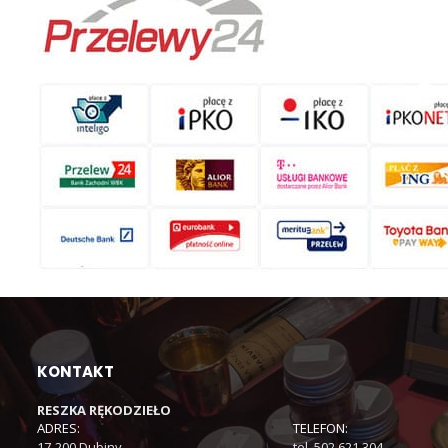
KONTAKT
RESZKA RĘKODZIEŁO
ADRES:
TELEFON:
17-200 Dubiny
tel. 502 621 304