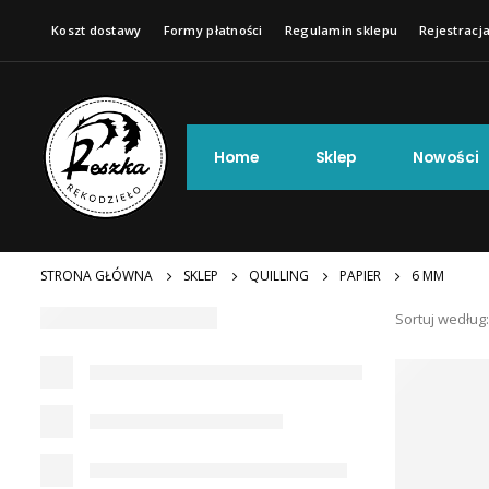
Koszt dostawy
Formy płatności
Regulamin sklepu
Rejestracja
Home
Sklep
Nowości
STRONA GŁÓWNA
SKLEP
QUILLING
PAPIER
6 MM
Sortuj według: