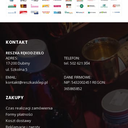
KONTAKT
RESZKA RĘKODZIEŁO
ADRES:
TELEFON:
17-200 Dubiny
tel. 502 621 304
ul. Szkolna 5
EMAIL:
DANE FIRMOWE:
kontakt@reszkasklep.pl
NIP: 5432002451 REGON:
365865852
ZAKUPY
Czas realizacji zamówienia
Formy płatności
Koszt dostawy
Reklamacje i zwroty