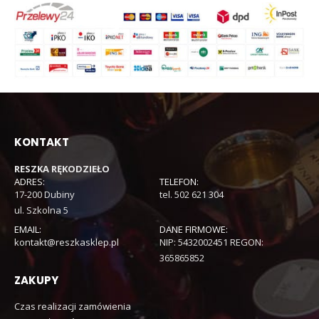
KONTAKT
RESZKA RĘKODZIEŁO
ADRES:
TELEFON:
17-200 Dubiny
tel. 502 621 304
ul. Szkolna 5
EMAIL:
DANE FIRMOWE:
kontakt@reszkasklep.pl
NIP: 5432002451 REGON:
365865852
ZAKUPY
Czas realizacji zamówienia