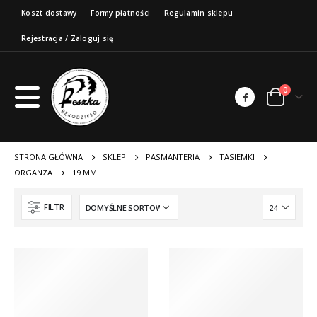
Koszt dostawy
Formy płatności
Regulamin sklepu
Rejestracja / Zaloguj się
0
STRONA GŁÓWNA
SKLEP
PASMANTERIA
TASIEMKI
ORGANZA
19 MM
FILTR