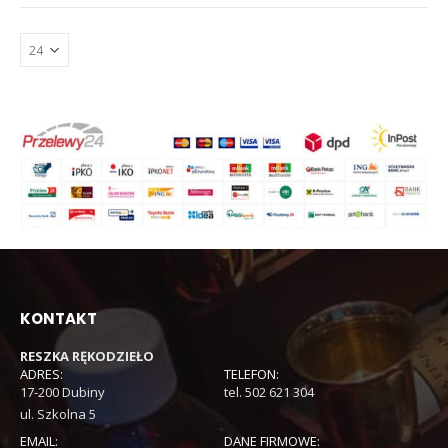
KONTAKT
RESZKA RĘKODZIEŁO
ADRES:
TELEFON:
17-200 Dubiny
tel. 502 621 304
ul. Szkolna 5
EMAIL:
DANE FIRMOWE: