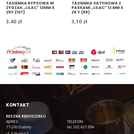
TASIEMKA RYPSOWA W
TASIEMKA SATYNOWA Z
ZYGZAK „LILAC” 12MM X
PASKAMI „LILAC” 12 MM X
25Y (107)
25 Y (89)
3,40
zł
3,10
zł
KONTAKT
RESZKA RĘKODZIEŁO
ADRES:
TELEFON:
17-200 Dubiny
tel. 502 621 304
ul. Szkolna 5