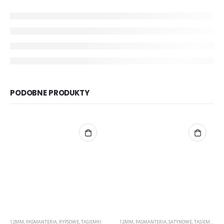
PODOBNE PRODUKTY
12MM
,
PASMANTERIA
,
RYPSOWE
,
TASIEMKI
12MM
,
PASMANTERIA
,
SATYNOWE
,
TASIEMKI