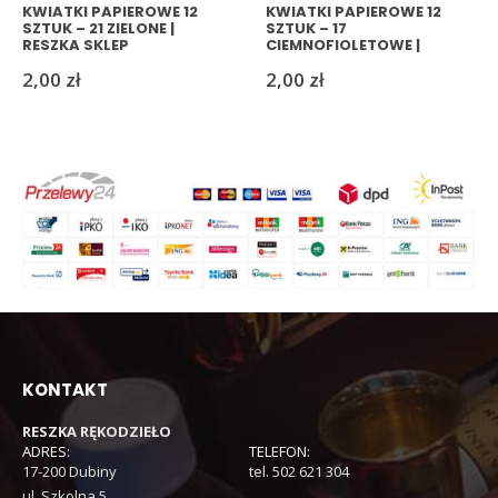
KWIATKI PAPIEROWE 12
KWIATKI PAPIEROWE 12
SZTUK – 21 ZIELONE |
SZTUK – 17
RESZKA SKLEP
CIEMNOFIOLETOWE |
RESZKASKLEP
2,00
zł
2,00
zł
KONTAKT
RESZKA RĘKODZIEŁO
ADRES:
TELEFON:
17-200 Dubiny
tel. 502 621 304
ul. Szkolna 5