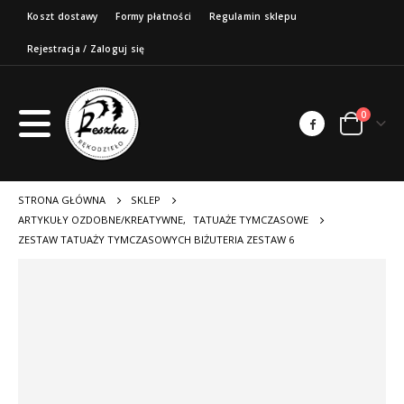
Koszt dostawy
Formy płatności
Regulamin sklepu
Rejestracja / Zaloguj się
0
STRONA GŁÓWNA
SKLEP
ARTYKUŁY OZDOBNE/KREATYWNE
,
TATUAŻE TYMCZASOWE
ZESTAW TATUAŻY TYMCZASOWYCH BIŻUTERIA ZESTAW 6