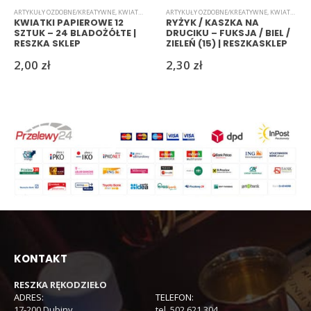
ARTYKUŁY OZDOBNE/KREATYWNE
,
KWIATKI
,
PAPIEROWE
ARTYKUŁY OZDOBNE/KREATYWNE
,
KWIATKI
,
RYŻ
KWIATKI PAPIEROWE 12
RYŻYK / KASZKA NA
SZTUK – 24 BLADOŻÓŁTE |
DRUCIKU – FUKSJA / BIEL /
RESZKA SKLEP
ZIELEŃ (15) | RESZKASKLEP
2,00
zł
2,30
zł
KONTAKT
RESZKA RĘKODZIEŁO
ADRES:
TELEFON:
17-200 Dubiny
tel. 502 621 304