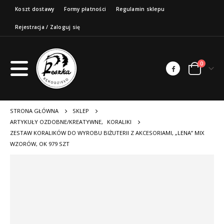
Koszt dostawy
Formy płatności
Regulamin sklepu
Rejestracja / Zaloguj się
0
STRONA GŁÓWNA
SKLEP
ARTYKUŁY OZDOBNE/KREATYWNE
,
KORALIKI
ZESTAW KORALIKÓW DO WYROBU BIŻUTERII Z AKCESORIAMI, „LENA” MIX
WZORÓW, OK 979 SZT