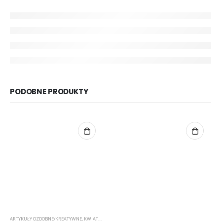
PODOBNE PRODUKTY
ARTYKUŁY OZDOBNE/KREATYWNE
,
KWIATKI
,
RYŻYK