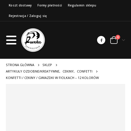
Koszt dostawy
Formy płatności
Regulamin sklepu
Rejestracja / Zaloguj się
0
STRONA GŁÓWNA
SKLEP
ARTYKUŁY OZDOBNE/KREATYWNE
,
CEKINY
,
CONFETTI
KONFETTI / CEKINY / GWIAZDKI W FIOLKACH – 12 KOLORÓW