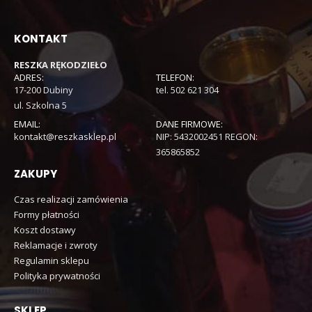
KONTAKT
RESZKA RĘKODZIEŁO
ADRES:
TELEFON:
17-200 Dubiny
tel. 502 621 304
ul. Szkolna 5
EMAIL:
DANE FIRMOWE:
kontakt@reszkasklep.pl
NIP: 5432002451 REGON:
365865852
ZAKUPY
Czas realizacji zamówienia
Formy płatności
Koszt dostawy
Reklamacje i zwroty
Regulamin sklepu
Polityka prywatności
SKLEP