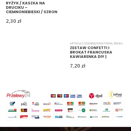
RYŻYK / KASZKA NA
DRUCIKU –
CIEMNONIEBIESKI / SZRON
(4) | RESZKASKLEP
2,30
zł
ARTYKUŁY OZDOBNE/KREATYWNE
,
BROKAT
,
CON
ZESTAW CONFETTI I
BROKAT FRANCUSKA
KAWIARENKA DIY |
RESZKASKLEP
7,20
zł