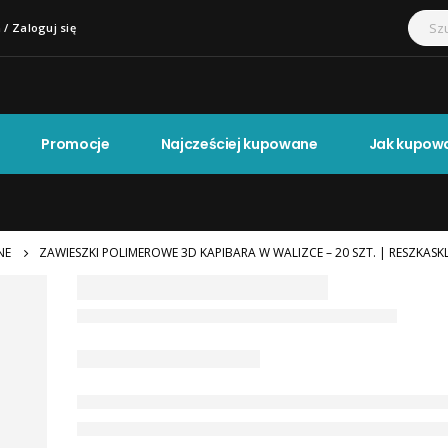
 / Zaloguj się
Promocje
Najcześciej kupowane
Jak kupow
NE
ZAWIESZKI POLIMEROWE 3D KAPIBARA W WALIZCE – 20 SZT. | RESZKASK