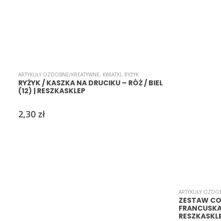
ARTYKUŁY OZDOBNE/KREATYWNE
,
KWIATKI
,
RYŻYK
RYŻYK / KASZKA NA DRUCIKU – RÓŻ / BIEL
(12) | RESZKASKLEP
2,30
zł
ARTYKUŁY OZDO
ZESTAW CO
FRANCUSKA 
RESZKASKL