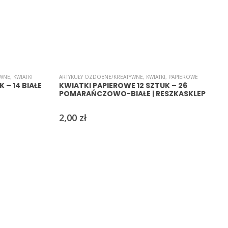
YWNE
,
KWIATKI
ARTYKUŁY OZDOBNE/KREATYWNE
,
KWIATKI
,
PAPIEROWE
A
 – 14 BIAŁE
KWIATKI PAPIEROWE 12 SZTUK – 26
POMARAŃCZOWO-BIAŁE | RESZKASKLEP
2,00
zł