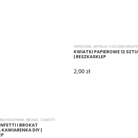
PAPIEROWE
,
ARTYKUŁY OZDOBNE/KREAT
KWIATKI PAPIEROWE 12 SZTUK
| RESZKASKLEP
2,00
zł
BNE/KREATYWNE
,
BROKAT
,
CONFETTI
NFETTI I BROKAT
KAWIARENKA DIY |
EP