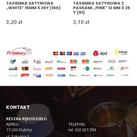
TASIEMKA SATYNOWA
TASIEMKA SATYNOWA Z
„WHITE” 15MM X 36Y (166)
PASKAMI „PINK” 12 MM X 25
Y (91)
3,20
zł
3,10
zł
KONTAKT
RESZKA RĘKODZIEŁO
ADRES:
TELEFON:
17-200 Dubiny
tel. 502 621 304
ul. Szkolna 5