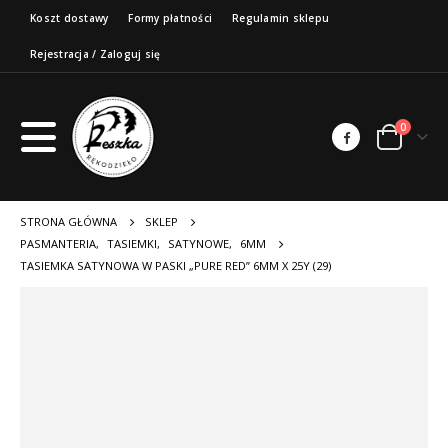
Koszt dostawy
Formy płatności
Regulamin sklepu
Rejestracja / Zaloguj się
0
STRONA GŁÓWNA
SKLEP
PASMANTERIA
,
TASIEMKI
,
SATYNOWE
,
6MM
TASIEMKA SATYNOWA W PASKI „PURE RED” 6MM X 25Y (29)