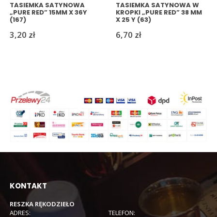
TASIEMKA SATYNOWA
TASIEMKA SATYNOWA W
„PURE RED” 15MM X 36Y
KROPKI „PURE RED” 38 MM
(167)
X 25 Y (63)
3,20
zł
6,70
zł
KONTAKT
RESZKA RĘKODZIEŁO
ADRES:
TELEFON: