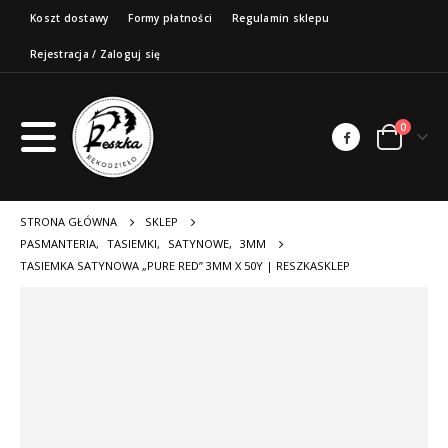
Koszt dostawy
Formy płatności
Regulamin sklepu
Rejestracja / Zaloguj się
0
STRONA GŁÓWNA
SKLEP
PASMANTERIA
,
TASIEMKI
,
SATYNOWE
,
3MM
TASIEMKA SATYNOWA „PURE RED” 3MM X 50Y | RESZKASKLEP