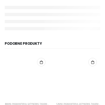
PODOBNE PRODUKTY
38MM
,
PASMANTERIA
,
SATYNOWE
,
TASIEMKI
12MM
,
PASMANTERIA
,
SATYNOWE
,
TASIEMKI