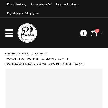
Koszt dostawy
Formy płatności
Regulamin sklepu
Rejestracja / Zaloguj się
0
STRONA GŁÓWNA
SKLEP
PASMANTERIA
,
TASIEMKI
,
SATYNOWE
,
6MM
TASIEMKA WSTĄŻKA SATYNOWA „NAVY BLUE” 6MM X 36Y (21)