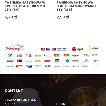
TASIEMKA SATYNOWA W
TASIEMKA SATYNOWA
KROPKI „BLACK” 38 MM X
„LIGHT SALMON” 12MM X
25 Y (64)
36Y (239)
6,70
zł
2,90
zł
KONTAKT
RESZKA RĘKODZIEŁO
ADRES:
TELEFON: