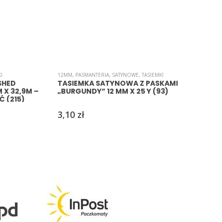
I
12MM
,
PASMANTERIA
,
SATYNOWE
,
TASIEMKI
SHED
TASIEMKA SATYNOWA Z PASKAMI
M X 32,9M –
„BURGUNDY” 12 MM X 25 Y (93)
 (215)
3,10
zł