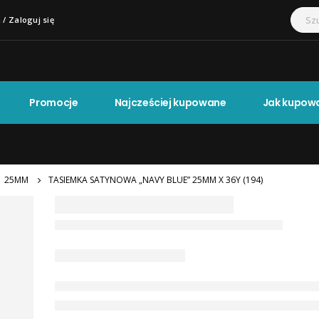
 / Zaloguj się
Promocje
Najcześciej kupowane
Jak kupow
,
25MM
TASIEMKA SATYNOWA „NAVY BLUE” 25MM X 36Y (194)