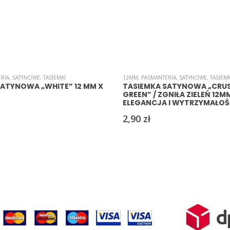
RIA
,
SATYNOWE
,
TASIEMKI
12MM
,
PASMANTERIA
,
SATYNOWE
,
TASIEMK
SATYNOWA „WHITE” 12 MM X
TASIEMKA SATYNOWA „CRU
GREEN” / ZGNIŁA ZIELEŃ 12M
ELEGANCJA I WYTRZYMAŁOŚĆ
2,90
zł