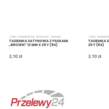
12MM
,
PASMANTERIA
,
SATYNOWE
,
TASIEMKI
12MM
,
PASMANTE
TASIEMKA SATYNOWA Z PASKAMI
TASIEMKA 
„BROWN” 12 MM X 25 Y (94)
25 Y (84)
3,10
zł
3,10
zł