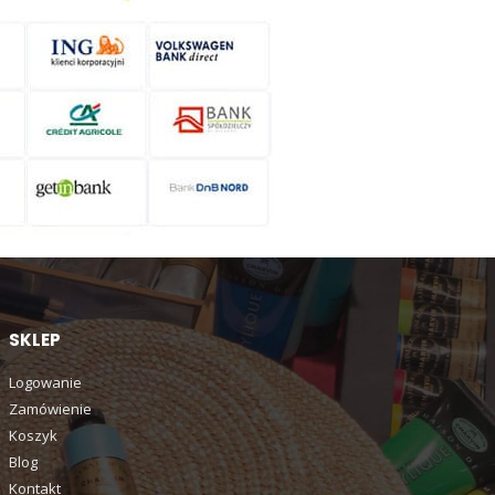
SKLEP
Logowanie
Zamówienie
Koszyk
Blog
Kontakt