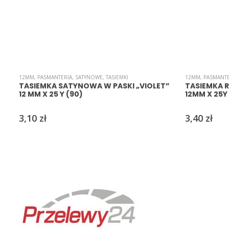
12MM
,
PASMANTERIA
,
SATYNOWE
,
TASIEMKI
12MM
,
PASMANTE
TASIEMKA SATYNOWA W PASKI „VIOLET”
TASIEMKA 
12 MM X 25 Y (90)
12MM X 25Y 
3,10
zł
3,40
zł