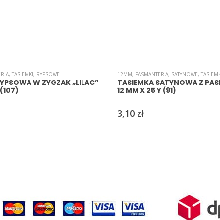
RIA
,
TASIEMKI
,
RYPSOWE
12MM
,
PASMANTERIA
,
SATYNOWE
,
TASIEMK
RYPSOWA W ZYGZAK „LILAC”
TASIEMKA SATYNOWA Z PASK
(107)
12 MM X 25 Y (91)
3,10
zł