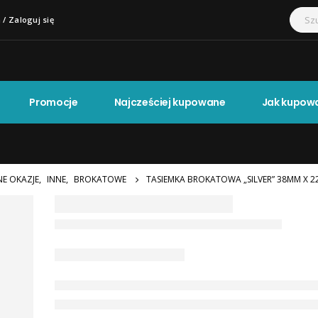
 / Zaloguj się
Promocje
Najcześciej kupowane
Jak kupow
NE OKAZJE
,
INNE
,
BROKATOWE
TASIEMKA BROKATOWA „SILVER” 38MM X 22