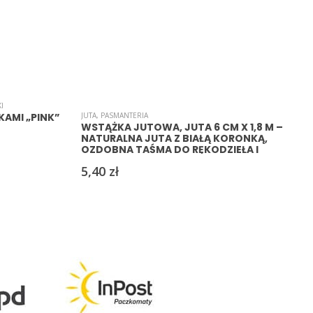
I
J
AMI „PINK”
JUTA
,
PASMANTERIA
WSTĄŻKA JUTOWA, JUTA 6 CM X 1,8 M –
NATURALNA JUTA Z BIAŁĄ KORONKĄ,
OZDOBNA TAŚMA DO RĘKODZIEŁA I
DEKORACJI
5,40
zł