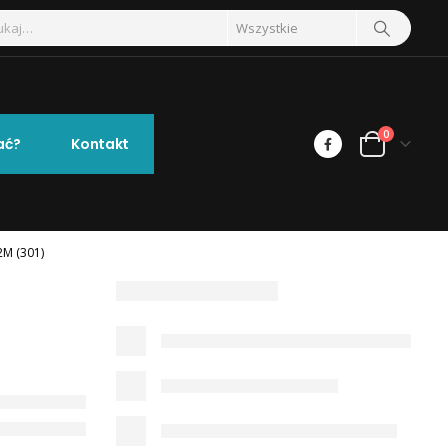
0
ać?
Kontakt
M (301)