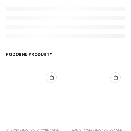
PODOBNE PRODUKTY
ARTYKUŁY OZDOBNE/KREATYWNE
,
KWIATKI
,
PAPIEROWE
RYŻYK
,
ARTYKUŁY OZDOBNE/KREATYWNE
,
KWIAT