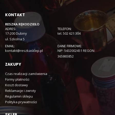
KONTAKT
RESZKA RĘKODZIEŁO
ADRES:
TELEFON:
17-200 Dubiny
tel. 502 621 304
ul. Szkolna 5
EMAIL:
DANE FIRMOWE:
kontakt@reszkasklep.pl
NIP: 5432002451 REGON:
365865852
ZAKUPY
Czas realizacji zamówienia
Formy płatności
Koszt dostawy
Reklamacje i zwroty
Regulamin sklepu
Polityka prywatności
SKLEP