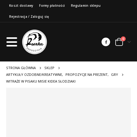
Koszt dostawy
Formy płatności
Regulamin sklepu
Rejestracja / Zaloguj się
0
STRONA GŁÓWNA
SKLEP
ARTYKUŁY OZDOBNE/KREATYWNE
,
PROPOZYCJE NA PREZENT
,
GRY
WITRAŻE W PISAKU MISIE KIDEA SŁODZIAKI