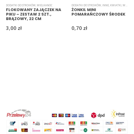
DODATKI DO STROIKÓW
,
WIELKANOC
DODATKI DO STROIKÓW
,
INNE
,
KWIATKI
,
WIELKANOC
FLOKOWANY ZAJĄCZEK NA
ŻONKIL MINI
PIKU – ZESTAW 2 SZT.,
POMARAŃCZOWY ŚRODEK
BRĄZOWY, 22 CM
3,00
zł
0,70
zł