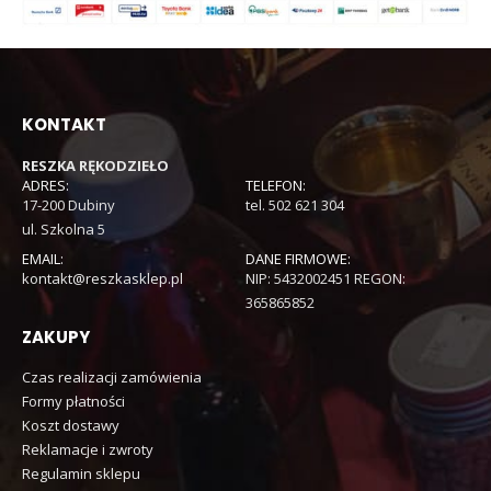
KONTAKT
RESZKA RĘKODZIEŁO
ADRES:
TELEFON:
17-200 Dubiny
tel. 502 621 304
ul. Szkolna 5
EMAIL:
DANE FIRMOWE:
kontakt@reszkasklep.pl
NIP: 5432002451 REGON:
365865852
ZAKUPY
Czas realizacji zamówienia
Formy płatności
Koszt dostawy
Reklamacje i zwroty
Regulamin sklepu