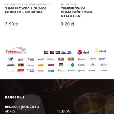
ARTYKUŁY SZKOLNE I BIUROWE
,
GUMKI
,
TEMPERÓWKI
TEMPERÓWKI
TEMPERÓWKA Z GUMKĄ
TEMPERÓWKA
FIORELLO – NIEBIESKA
POMARAŃCZOWA
STAEDTLER
3,90
zł
3,20
zł
KONTAKT
RESZKA RĘKODZIEŁO
ADRES:
TELEFON: