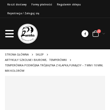
Koszt dostawy
Formy płatności
Regulamin sklepu
Rejestracja / Zaloguj się
0
STRONA GŁÓWNA
SKLEP
ARTYKUŁY SZKOLNE I BIUROWE
,
TEMPERÓWKI
TEMPERÓWKA PODWÓJNA TRÓJKĄTNA Z KLAPKĄ FUN&JOY – 7 MM I 10 MM,
MIX KOLORÓW