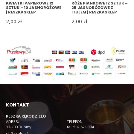
KWIATKI PAPIEROWE 12
RÓŻE PIANKOWE 12 SZTUK –
SZTUK – 10 JASNORÓŻOWE
25 JASNORÓŻOWE Z
| RESZKASKLEP
TIULEM | RESZKASKLEP
2,00
zł
2,00
zł
KONTAKT
RESZKA RĘKODZIEŁO
ADRES:
TELEFON:
17-200 Dubiny
tel. 502 621 304
ul. Szkolna 5