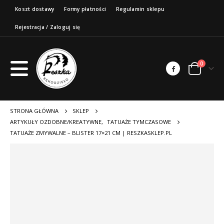
Koszt dostawy
Formy płatności
Regulamin sklepu
Rejestracja / Zaloguj się
0
STRONA GŁÓWNA
SKLEP
ARTYKUŁY OZDOBNE/KREATYWNE
,
TATUAŻE TYMCZASOWE
TATUAŻE ZMYWALNE – BLISTER 17×21 CM | RESZKASKLEP.PL