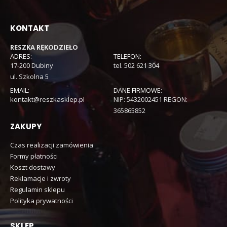
KONTAKT
RESZKA RĘKODZIEŁO
ADRES:
TELEFON:
17-200 Dubiny
tel. 502 621 304
ul. Szkolna 5
EMAIL:
DANE FIRMOWE:
kontakt@reszkasklep.pl
NIP: 5432002451 REGON:
365865852
ZAKUPY
Czas realizacji zamówienia
Formy płatności
Koszt dostawy
Reklamacje i zwroty
Regulamin sklepu
Polityka prywatności
SKLEP