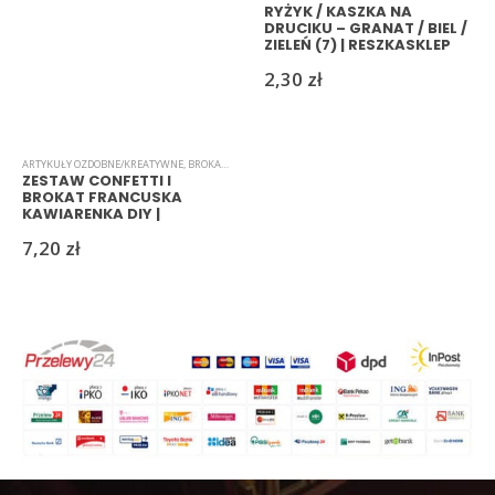
RYŻYK / KASZKA NA
DRUCIKU – GRANAT / BIEL /
ZIELEŃ (7) | RESZKASKLEP
2,30
zł
ARTYKUŁY OZDOBNE/KREATYWNE
,
BROKAT
,
CONFETTI
ZESTAW CONFETTI I
BROKAT FRANCUSKA
KAWIARENKA DIY |
RESZKASKLEP
7,20
zł