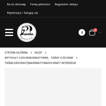
Koszt dostawy
Formy płatności
Regulamin sklepu
Rejestracja / Zaloguj się
0
STRONA GŁÓWNA
SKLEP
ARTYKUŁY OZDOBNE/KREATYWNE
,
TAŚMY OZDOBNE
TAŚMA DEKORACYJNA/KWIATY/WASHI KRAFT INTERDRUK