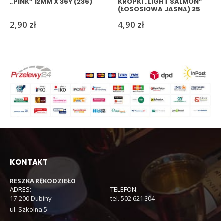
„PINK” 12MM X 36Y (236)
KROPKI „LIGHT SALMON”
(ŁOSOSIOWA JASNA) 25
MM X 25 JARDÓW (59)
2,90
zł
4,90
zł
KONTAKT
RESZKA RĘKODZIEŁO
ADRES:
TELEFON:
17-200 Dubiny
tel. 502 621 304
ul. Szkolna 5