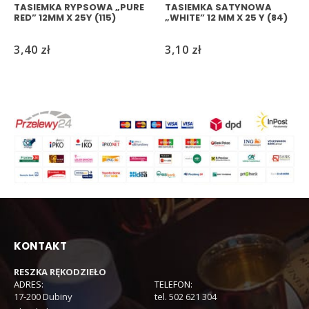
TASIEMKA RYPSOWA „PURE
TASIEMKA SATYNOWA
RED” 12MM X 25Y (115)
„WHITE” 12 MM X 25 Y (84)
3,40
zł
3,10
zł
KONTAKT
RESZKA RĘKODZIEŁO
ADRES:
TELEFON:
17-200 Dubiny
tel. 502 621 304