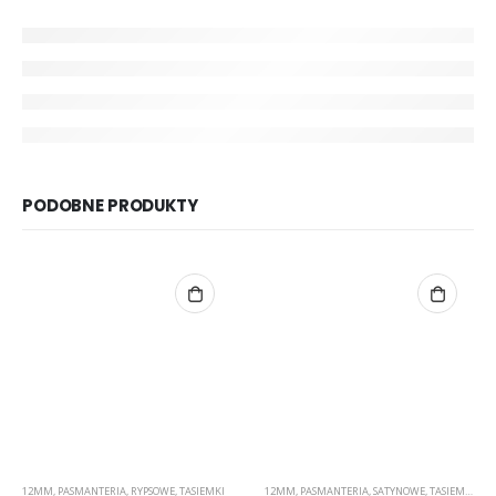
PODOBNE PRODUKTY
12MM
,
PASMANTERIA
,
RYPSOWE
,
TASIEMKI
12MM
,
PASMANTERIA
,
SATYNOWE
,
TASIEMKI