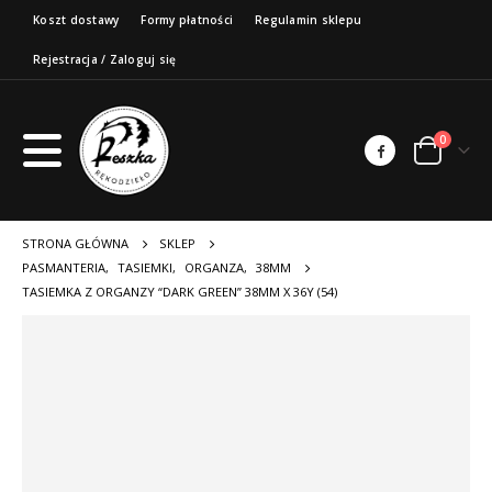
Koszt dostawy
Formy płatności
Regulamin sklepu
Rejestracja / Zaloguj się
0
STRONA GŁÓWNA
SKLEP
PASMANTERIA
,
TASIEMKI
,
ORGANZA
,
38MM
TASIEMKA Z ORGANZY “DARK GREEN” 38MM X 36Y (54)